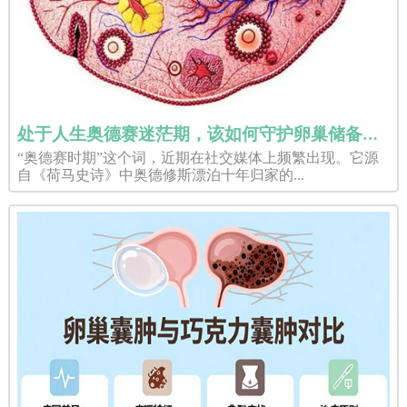
处于人生奥德赛迷茫期，该如何守护卵巢储备规划赴美试管婴儿？
“奥德赛时期”这个词，近期在社交媒体上频繁出现。它源
自《荷马史诗》中奥德修斯漂泊十年归家的...