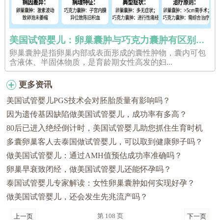
美国试管婴儿：卵巢囊肿与巧克力囊肿有区别吗？
卵巢囊肿是指卵巢内部或表面形成的囊性肿物，囊内可包
含液体、半固体物质，是育龄期女性高发的妇...
更多资讯
美国试管婴儿PGS技术会对胚胎质量有影响吗？
因为遗传基因缺陷做美国试管婴儿，成功率有多高？
80后已进入绝经倒计时，美国试管婴儿助您抓住生育时机
多囊卵巢客人去泰国做试管婴儿，可以取到健康卵子吗？
做美国试管婴儿：通过AMH值预估成功率准确吗？
卵巢早衰致闭经，做美国试管婴儿还能怀孕吗？
泰国试管婴儿专家解读：女性卵巢囊肿如何实现好孕？
做美国试管婴儿，还会发生先兆流产吗？
第 108 页
上一页
下一页