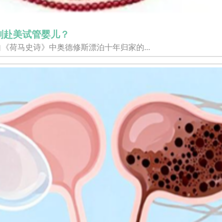
划赴美试管婴儿？
《荷马史诗》中奥德修斯漂泊十年归家的...