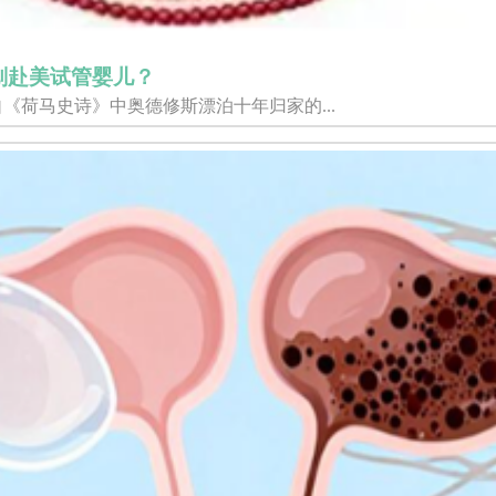
划赴美试管婴儿？
《荷马史诗》中奥德修斯漂泊十年归家的...