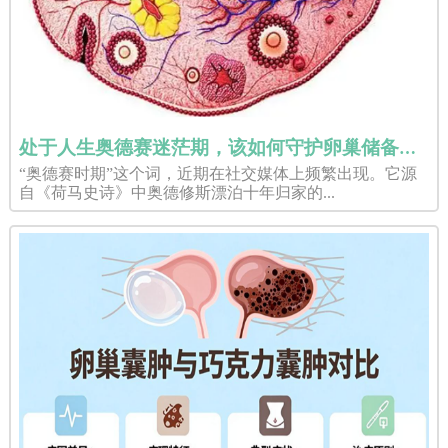
处于人生奥德赛迷茫期，该如何守护卵巢储备规划赴美试管婴儿？
“奥德赛时期”这个词，近期在社交媒体上频繁出现。它源
自《荷马史诗》中奥德修斯漂泊十年归家的...