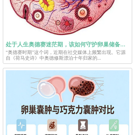
处于人生奥德赛迷茫期，该如何守护卵巢储备规划赴美试管婴儿？
“奥德赛时期”这个词，近期在社交媒体上频繁出现。它源
自《荷马史诗》中奥德修斯漂泊十年归家的...