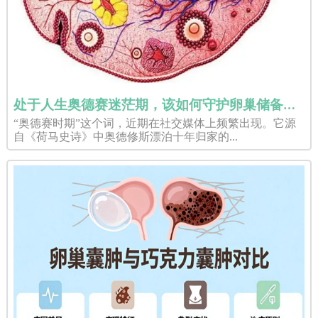
处于人生奥德赛迷茫期，该如何守护卵巢储备规划赴美试管婴儿？
“奥德赛时期”这个词，近期在社交媒体上频繁出现。它源
自《荷马史诗》中奥德修斯漂泊十年归家的...