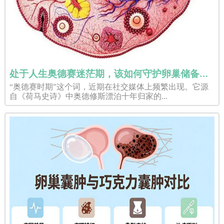
处于人生奥德赛迷茫期，该如何守护卵巢储备规划赴美试管婴儿？
“奥德赛时期”这个词，近期在社交媒体上频繁出现。它源
自《荷马史诗》中奥德修斯漂泊十年归家的...