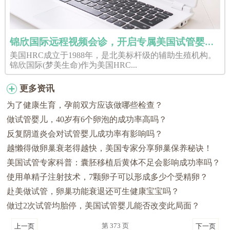
锦欣国际远程视频会诊，开启专属美国试管婴儿好孕之旅
美国HRC成立于1988年，是北美标杆级的辅助生殖机构。
锦欣国际(梦美生命)作为美国HRC...
更多资讯
为了健康生育，孕前双方应该做哪些检查？
做试管婴儿，40岁有6个卵泡的成功率高吗？
反复阴道炎会对试管婴儿成功率有影响吗？
越懒得做卵巢衰老得越快，美国专家分享卵巢保养秘诀！
美国试管专家科普：囊胚移植后黄体不足会影响成功率吗？
使用单精子注射技术，7颗卵子可以形成多少个受精卵？
赴美做试管，卵巢功能衰退还可生健康宝宝吗？
做过2次试管均胎停，美国试管婴儿能否改变此局面？
第 373 页
上一页
下一页