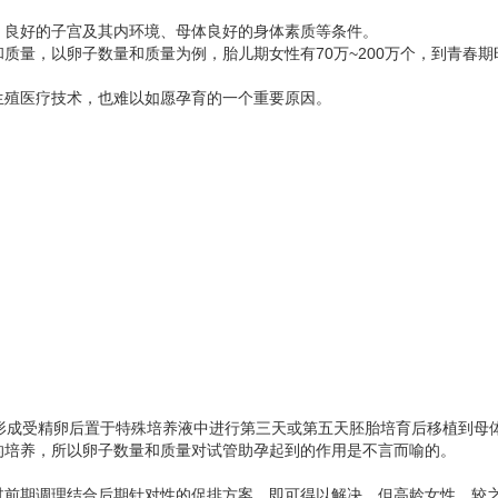
、良好的子宫及其内环境、母体良好的身体素质等条件。
量，以卵子数量和质量为例，胎儿期女性有70万~200万个，到青春期
生殖医疗技术，也难以如愿孕育的一个重要原因。
形成受精卵后置于特殊培养液中进行第三天或第五天胚胎培育后移植到母体
的培养，所以卵子数量和质量对试管助孕起到的作用是不言而喻的。
过前期调理结合后期针对性的促排方案，即可得以解决。但高龄女性，较