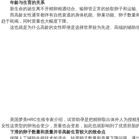
年龄与生育的关系
新生命的诞生离不开精卵相遇结合、输卵管正常的拾取卵子和运输
而高龄女性通常都伴有自然衰退的身体机能、卵巢功能、卵子数量和质
趋于耗竭，同时质量也大幅度下降。
这也就是为什么高龄的女性即便是选择世界较为先进、高端的辅助
美国梦美HRC生殖专家介绍，试管助孕是把精卵取出体外人为授精
女性这类型的卵泡会变少，质量也会变差，如此也就影响到了优质胚胎
下滑的卵子数量和质量并非高龄生育较大的致命点
伴随人工辅助生殖技术的进步，轻度卵子数量和质量下降问题，通