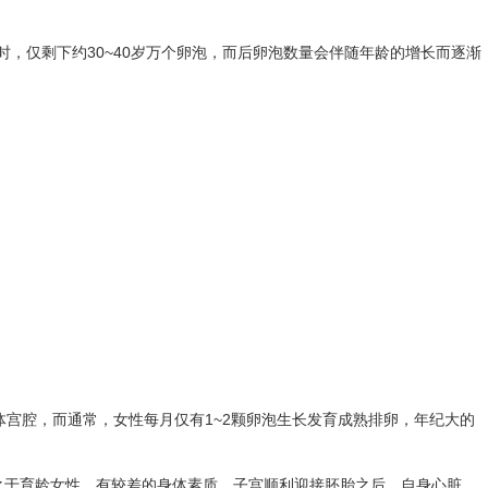
时，仅剩下约30~40岁万个卵泡，而后卵泡数量会伴随年龄的增长而逐渐
宫腔，而通常，女性每月仅有1~2颗卵泡生长发育成熟排卵，年纪大的
之于育龄女性，有较差的身体素质，子宫顺利迎接胚胎之后，自身心脏、