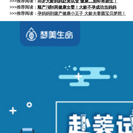
>>>推荐阅读：
40岁大龄妈妈赴美试管 健康二胎即将诞生！
>>>推荐阅读：
顺产7磅8两健康女婴！大龄不孕成功当妈妈
>>>推荐阅读：
孕妈妈剖腹产健康小王子 大龄夫妻圆宝贝梦想！