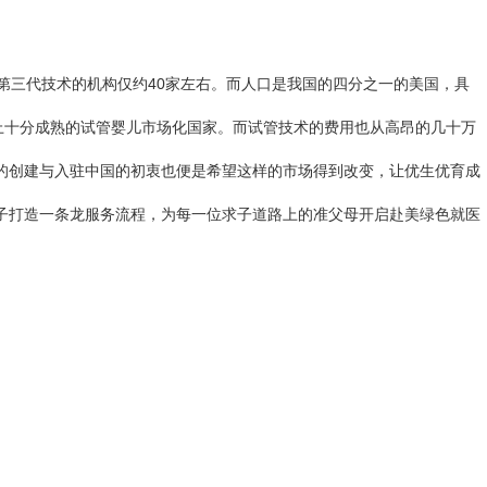
第三代技术的机构仅约40家左右。而人口是我国的四分之一的美国，具
上十分成熟的试管婴儿市场化国家。而试管技术的费用也从高昂的几十万
的创建与入驻中国的初衷也便是希望这样的市场得到改变，让优生优育成
生子打造一条龙服务流程，为每一位求子道路上的准父母开启赴美绿色就医