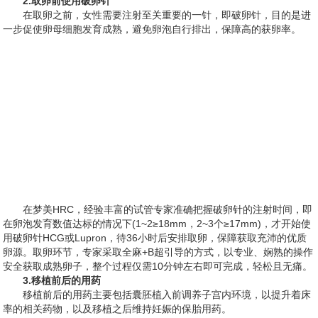
2.取卵前使用破卵针
在取卵之前，女性需要注射至关重要的一针，即破卵针，目的是进
一步促使卵母细胞发育成熟，避免卵泡自行排出，保障高的获卵率。
在梦美HRC，经验丰富的试管专家准确把握破卵针的注射时间，即
在卵泡发育数值达标的情况下(1~2≥18mm，2~3个≥17mm)，才开始使
用破卵针HCG或Lupron，待36小时后安排取卵，保障获取充沛的优质
卵源。取卵环节，专家采取全麻+B超引导的方式，以专业、娴熟的操作
安全获取成熟卵子，整个过程仅需10分钟左右即可完成，轻松且无痛。
3.移植前后的用药
移植前后的用药主要包括囊胚植入前调养子宫内环境，以提升着床
率的相关药物，以及移植之后维持妊娠的保胎用药。