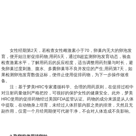
女性经期第2天，若检查女性雌激素小于70，卵巢内无大的卵泡发
育，便开始注射促排药物;用药5天，通过B超监测卵泡发育动态，验血
检查激素水平，了解用药后的反应程度，适当调整用药剂量与时长，避
免卵巢过度刺激、腹水、多囊卵巢等不良并发症的产生;用药第7天，如
果检测卵泡发育数值达标，便停止使用促排药物，为下一步操作做准
备。
注：基于梦美HRC专家遵循科学、合理的用药原则，在促排过程中
对注射药量做到严格把控，可很好的保护女性的健康安全。此外，梦美
HRC使用的促排药物经过美国FDA监管认证。药物的成分来源是从人体
中提取，在动物身上培育，未经过人体肝脏内脏之类的排泄，天然且无
副作用，仅需一个月经周期便可代谢干净，不会对人体造成不良影响。