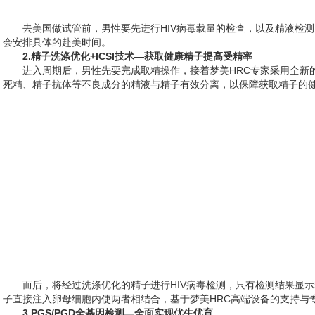
去美国做试管前，男性要先进行HIV病毒载量的检查，以及精液检
会安排具体的赴美时间。
2.精子洗涤优化+ICSI技术—获取健康精子提高受精率
进入周期后，男性先要完成取精操作，接着梦美HRC专家采用全新
死精、精子抗体等不良成分的精液与精子有效分离，以保障获取精子的
而后，将经过洗涤优化的精子进行HIV病毒检测，只有检测结果显
子直接注入卵母细胞内使两者相结合，基于梦美HRC高端设备的支持与
3.PGS/PGD全基因检测—全面实现优生优育