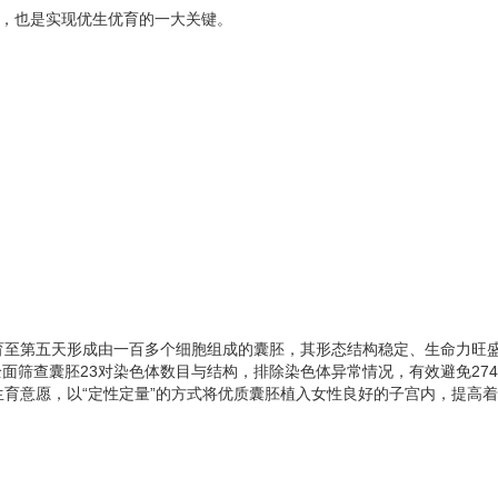
法宝，也是实现优生优育的一大关键。
至第五天形成由一百多个细胞组成的囊胚，其形态结构稳定、生命力旺盛
过全面筛查囊胚23对染色体数目与结构，排除染色体异常情况，有效避免2
育意愿，以“定性定量”的方式将优质囊胚植入女性良好的子宫内，提高