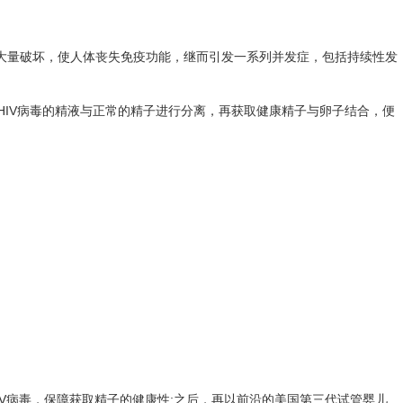
行大量破坏，使人体丧失免疫功能，继而引发一系列并发症，包括持续性发
有HIV病毒的精液与正常的精子进行分离，再获取健康精子与卵子结合，便
IV病毒，保障获取精子的健康性;之后，再以前沿的美国第三代试管婴儿