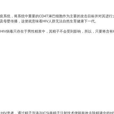
免疫系统，将系统中重要的CD4T淋巴细胞作为主要的攻击目标并对其进
及母婴传播，这便就意味着HIV人群无法自然生育健康下一代。
为HIV病毒只存在于男性精浆中，其精子不会受到影响，所以，只要将含
IV患者，通过精子洗涤与ICSI单精子注射技术便能有效去除精液中的H