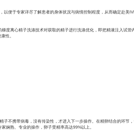
测，以便于专家详尽了解患者的身体状况与病情控制程度，从而确定赴美I
的梯度离心精子洗涤技术对获取的精子进行洗涤优化，即把精液注入试管内
健康性。
示精子不携带病毒，没有传染性，才进入下一步操作。在精卵结合的环节，专
专家娴熟、专业的操作，卵子受精率高达99%以上。