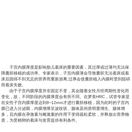
子宫内膜厚度是影响胎儿着床的重要因素，其过厚或过薄均无法保
障囊胚移植的成功率。专家表示，子宫内膜薄会导致囊胚无法着床或着
床后因得不到充足的营养而重新游离;过厚会使囊胚植入内膜时受到阻碍
而着床失败。
由于子宫内膜厚度并非固定不变，其会随着女性月经周期性变化而
变化，故，不同阶段的内膜厚度会有所不同。在梦美HRC，试管专家是
在女性子宫内膜厚度达到8~12mm才进行囊胚移植，因为此时的子宫内
膜已进入分泌期，内膜增厚呈波纹状、腺体及间质明显增生、腺体增
多，且内膜在孕激素与雌激素的作用下变得疏松柔软，并释放出营养物
质，为受精卵的着床与发育提供有利条件。