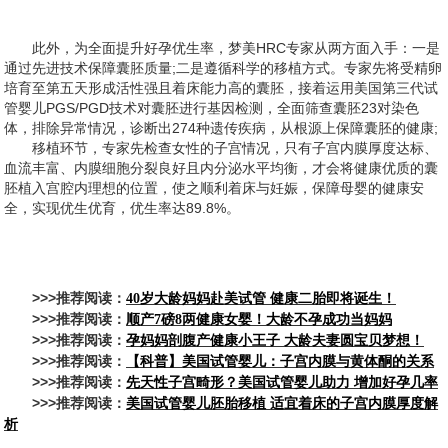
此外，为全面提升好孕优生率，梦美HRC专家从两方面入手：一是
通过先进技术保障囊胚质量;二是遵循科学的移植方式。专家先将受精卵
培育至第五天形成活性强且着床能力高的囊胚，接着运用美国第三代试
管婴儿PGS/PGD技术对囊胚进行基因检测，全面筛查囊胚23对染色
体，排除异常情况，诊断出274种遗传疾病，从根源上保障囊胚的健康;
移植环节，专家先检查女性的子宫情况，只有子宫内膜厚度达标、
血流丰富、内膜细胞分裂良好且内分泌水平均衡，才会将健康优质的囊
胚植入宫腔内理想的位置，使之顺利着床与妊娠，保障母婴的健康安
全，实现优生优育，优生率达89.8%。
>>>推荐阅读：
40岁大龄妈妈赴美试管 健康二胎即将诞生！
>>>推荐阅读：
顺产7磅8两健康女婴！大龄不孕成功当妈妈
>>>推荐阅读：
孕妈妈剖腹产健康小王子 大龄夫妻圆宝贝梦想！
>>>推荐阅读：
【科普】美国试管婴儿：子宫内膜与黄体酮的关系
>>>推荐阅读：
先天性子宫畸形？美国试管婴儿助力 增加好孕几率
>>>推荐阅读：
美国试管婴儿胚胎移植 适宜着床的子宫内膜厚度解
析