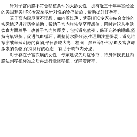
针对子宫内膜不符合移植条件的大龄女性，拥有近三十年丰富经验
的美国梦美HRC专家采取针对性的诊疗措施，帮助提升好孕率。
若子宫内膜厚度不理想，如内膜过薄，梦美HRC专家会结合女性的
实际情况进行药物辅助，帮助子宫内膜恢复至理想值，同时建议从生活
饮食方面着手，改善子宫内膜厚度，包括避免熬夜，保证充裕的睡眠;坚
持有氧锻炼，促进气血循环，调整荷尔蒙分泌;生理期注意保暖，避免吃
寒凉或辛辣刺激的食物;平日多吃大枣、桂圆、黑豆等补气活血及富含雌
激素的食物;保持良好的心态，有助于调节内分泌。
对于存在子宫疾病的女性，专家建议先对症诊疗，待身体恢复且内
膜达到移植标准之后再进行囊胚移植，保障着床率。