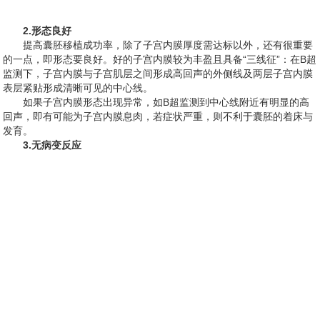
2.形态良好
提高囊胚移植成功率，除了子宫内膜厚度需达标以外，还有很重要
的一点，即形态要良好。好的子宫内膜较为丰盈且具备“三线征”：在B超
监测下，子宫内膜与子宫肌层之间形成高回声的外侧线及两层子宫内膜
表层紧贴形成清晰可见的中心线。
如果子宫内膜形态出现异常，如B超监测到中心线附近有明显的高
回声，即有可能为子宫内膜息肉，若症状严重，则不利于囊胚的着床与
发育。
3.无病变反应