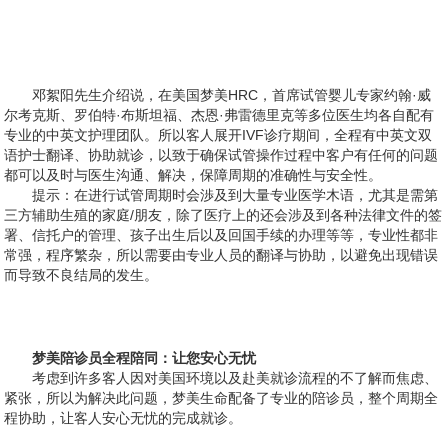
邓絮阳先生介绍说，在美国梦美HRC，首席试管婴儿专家约翰·威
尔考克斯、罗伯特·布斯坦福、杰恩·弗雷德里克等多位医生均各自配有
专业的中英文护理团队。所以客人展开IVF诊疗期间，全程有中英文双
语护士翻译、协助就诊，以致于确保试管操作过程中客户有任何的问题
都可以及时与医生沟通、解决，保障周期的准确性与安全性。
提示：在进行试管周期时会渉及到大量专业医学木语，尤其是需第
三方辅助生殖的家庭/朋友，除了医疗上的还会涉及到各种法律文件的签
署、信托户的管理、孩子出生后以及回国手续的办理等等，专业性都非
常强，程序繁杂，所以需要由专业人员的翻译与协助，以避免出现错误
而导致不良结局的发生。
梦美陪诊员全程陪同：让您安心无忧
考虑到许多客人因对美国环境以及赴美就诊流程的不了解而焦虑、
紧张，所以为解决此问题，梦美生命配备了专业的陪诊员，整个周期全
程协助，让客人安心无忧的完成就诊。