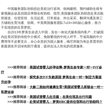
中国服务团队协助您赴美前治疗咨询、病例建档、预约辅助生殖专
家视频会诊及回国后孕期全程协助、指导;美国服务团队协助您赴美后航
班接送、住宿安排、生活起居、日常就诊、外出采买、翻译沟通及第三
方辅助生育沟通、协商。中美两国服务团队7x24×365贴心服务，致力
于实现您的生育梦想。
自2013年梦美生命进入中国，旨在一体化式服务国内客户，打破国
内赴美试管的传统中介模式，免除繁琐的中间人环节，节省高额的中介
费用等不必要支出，全心全意的为国人服务，竭尽所能为有赴美需求的
家庭朋友开启绿色医疗通道，提供合法人性化的优质服务。
>>>推荐阅读：
美国试管婴儿好孕诠释-梦美生命专家一对一IVF诊
疗
>>>推荐阅读：
探究多次IVF失败原因 梦美生命一对一制定方案提
升好孕
>>>推荐阅读：
大龄二胎如何健康生育?美国试管婴儿答疑会一对一
私密会诊
>>>推荐阅读：
美国试管婴儿生活篇：在美住宿及出行问题
>>>推荐阅读：
赴美试管婴儿：梦美HRC提供住宿和出行协助吗？