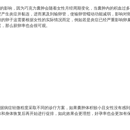
定的影响，因为巧克力囊肿会随着女性月经周期变化，当囊肿内的积血过多
壁产生炎症并黏连，进而累及到输卵管，使输卵管蠕动功能减弱，影响对
康的卵子这需要根据女性的实际情况而定，例如若是炎症已经严重影响卵
案，那么获卵率也会很可观。
根据病症轻微程度采取不同的诊疗方案，如果囊肿体积较小且女性没有感到
除和身体恢复后再开始进行促排，如此效果会更理想，好孕率也会更加有