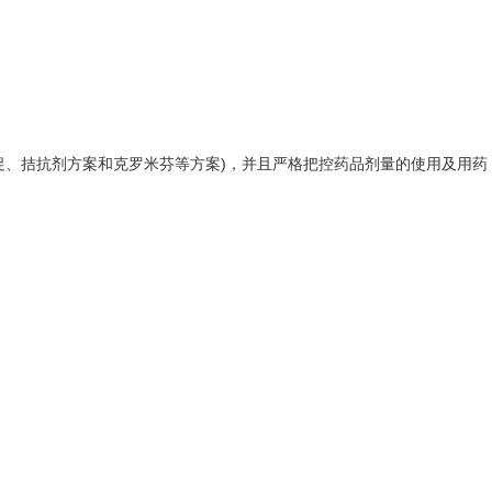
促、拮抗剂方案和克罗米芬等方案)，并且严格把控药品剂量的使用及用药