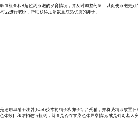
过验血检查和B超监测卵泡的发育情况，并及时调整药量，以促使卵泡更好
，于36小时后进行取卵，帮助获得足够数量成熟优质的卵子。
是运用单精子注射(ICSI)技术将精子和卵子结合受精，并将受精卵放
对染色体数目和结构进行检测，筛查是否存在染色体异常情况;或是针对基