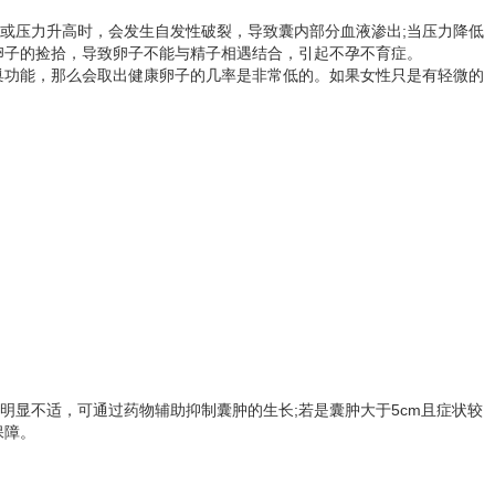
或压力升高时，会发生自发性破裂，导致囊内部分血液渗出;当压力降低
卵子的捡拾，导致卵子不能与精子相遇结合，引起不孕不育症。
巢功能，那么会取出健康卵子的几率是非常低的。如果女性只是有轻微的
明显不适，可通过药物辅助抑制囊肿的生长;若是囊肿大于5cm且症状较
保障。