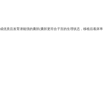
形成优质且发育潜能强的囊胚(囊胚更符合子宫的生理状态，移植后着床率