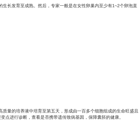
的生长发育至成熟。然后，专家一般是在女性卵巢内至少有1~2个卵泡直
置在高质量的培养液中培育至第五天，形成由一百多个细胞组成的生命旺盛且
因突变点进行诊断，查看是否携带遗传致病基因，保障囊胚的健康。