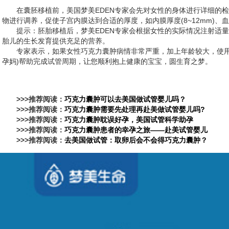
在囊胚移植前，美国梦美EDEN专家会先对女性的身体进行详细的
物进行调养，促使子宫内膜达到合适的厚度，如内膜厚度(8~12mm)
提示：胚胎移植后，梦美EDEN专家会根据女性的实际情况注射适
胎儿的生长发育提供充足的营养。
专家表示，如果女性巧克力囊肿病情非常严重，加上年龄较大，使用
孕妈)帮助完成试管周期，让您顺利抱上健康的宝宝，圆生育之梦。
>>>推荐阅读：
巧克力囊肿可以去美国做试管婴儿吗？
>>>推荐阅读：
巧克力囊肿需要先处理再赴美做试管婴儿吗?
>>>推荐阅读：
巧克力囊肿耽误好孕，美国试管科学助孕
>>>推荐阅读：
巧克力囊肿患者的幸孕之旅——赴美试管婴儿
>>>推荐阅读：
去美国做试管：取卵后会不会得巧克力囊肿？