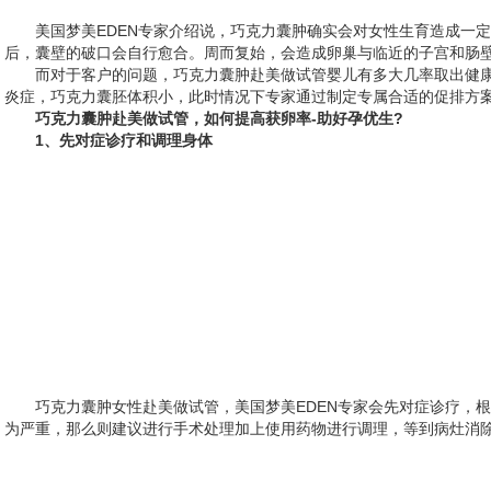
美国梦美EDEN专家介绍说，巧克力囊肿确实会对女性生育造成一
后，囊壁的破口会自行愈合。周而复始，会造成卵巢与临近的子宫和肠
而对于客户的问题，巧克力囊肿赴美做试管婴儿有多大几率取出健
炎症，巧克力囊胚体积小，此时情况下专家通过制定专属合适的促排方
巧克力囊肿赴美做试管，如何提高获卵率-助好孕优生?
1、先对症诊疗和调理身体
巧克力囊肿女性赴美做试管，美国梦美EDEN专家会先对症诊疗，
为严重，那么则建议进行手术处理加上使用药物进行调理，等到病灶消