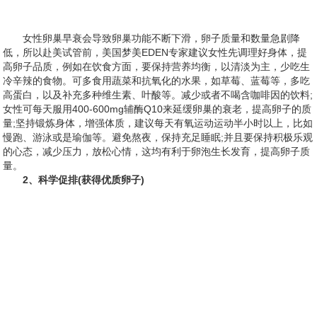
女性卵巢早衰会导致卵巢功能不断下滑，卵子质量和数量急剧降
低，所以赴美试管前，美国梦美EDEN专家建议女性先调理好身体，提
高卵子品质，例如在饮食方面，要保持营养均衡，以清淡为主，少吃生
冷辛辣的食物。可多食用蔬菜和抗氧化的水果，如草莓、蓝莓等，多吃
高蛋白，以及补充多种维生素、叶酸等。减少或者不喝含咖啡因的饮料;
女性可每天服用400-600mg辅酶Q10来延缓卵巢的衰老，提高卵子的质
量;坚持锻炼身体，增强体质，建议每天有氧运动运动半小时以上，比如
慢跑、游泳或是瑜伽等。避免熬夜，保持充足睡眠;并且要保持积极乐观
的心态，减少压力，放松心情，这均有利于卵泡生长发育，提高卵子质
量。
2、科学促排(获得优质卵子)