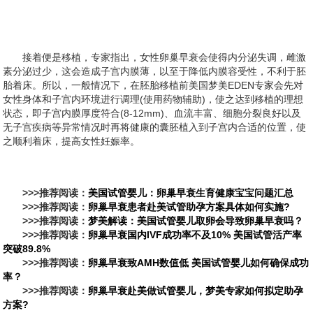
接着便是移植，专家指出，女性卵巢早衰会使得内分泌失调，雌激
素分泌过少，这会造成子宫内膜薄，以至于降低内膜容受性，不利于胚
胎着床。所以，一般情况下，在胚胎移植前美国梦美EDEN专家会先对
女性身体和子宫内环境进行调理(使用药物辅助)，使之达到移植的理想
状态，即子宫内膜厚度符合(8-12mm)、血流丰富、细胞分裂良好以及
无子宫疾病等异常情况时再将健康的囊胚植入到子宫内合适的位置，使
之顺利着床，提高女性妊娠率。
>>>推荐阅读：
美国试管婴儿：卵巢早衰生育健康宝宝问题汇总
>>>推荐阅读：
卵巢早衰患者赴美试管助孕方案具体如何实施?
>>>推荐阅读：
梦美解读：美国试管婴儿取卵会导致卵巢早衰吗？
>>>推荐阅读：
卵巢早衰国内IVF成功率不及10% 美国试管活产率
突破89.8%
>>>推荐阅读：
卵巢早衰致AMH数值低 美国试管婴儿如何确保成功
率？
>>>推荐阅读：
卵巢早衰赴美做试管婴儿，梦美专家如何拟定助孕
方案?