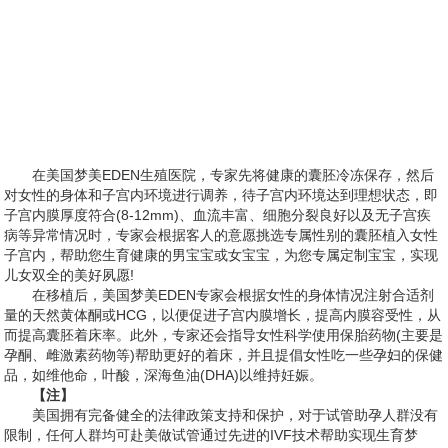
在美国梦美EDEN生殖医院，专家先将健康的囊胚冷冻保存，然后
对女性的身体和子宫内环境进行调养，待子宫内环境达到理想状态，即
子宫内膜厚度符合(8-12mm)、血流丰富、细胞分裂良好以及无子宫疾
病等异常情况时，专家会根据客人的意愿挑选专属性别的囊胚植入女性
子宫内，帮助您生育健康的男宝宝或女宝宝，为您专属定制宝宝，实现
儿女双全的美好夙愿!
在移植后，美国梦美EDEN专家会根据女性的身体情况注射合适剂
量的天然黄体酮或HCG，以便促进子宫内膜增长，提高内膜容受性，从
而提高囊胚着床率。此外，专家还会指导女性科学使用保胎药物(主要是
孕酮、雌激素药物等)帮助更好的着床，并且提倡女性吃一些孕妇的保健
品，如维他命，叶酸，深海鱼油(DHA)以维持妊娠。
【注】
美国拥有完备健全的法律政策支持和保护，对于试管助孕人群没有
限制，任何人群均可赴美做试管通过先进的IVF技术帮助实现生育梦