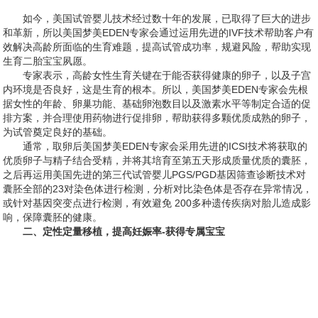
如今，美国试管婴儿技术经过数十年的发展，已取得了巨大的进步
和革新，所以美国梦美EDEN专家会通过运用先进的IVF技术帮助客户有
效解决高龄所面临的生育难题，提高试管成功率，规避风险，帮助实现
生育二胎宝宝夙愿。
专家表示，高龄女性生育关键在于能否获得健康的卵子，以及子宫
内环境是否良好，这是生育的根本。所以，美国梦美EDEN专家会先根
据女性的年龄、卵巢功能、基础卵泡数目以及激素水平等制定合适的促
排方案，并合理使用药物进行促排卵，帮助获得多颗优质成熟的卵子，
为试管奠定良好的基础。
通常，取卵后美国梦美EDEN专家会采用先进的ICSI技术将获取的
优质卵子与精子结合受精，并将其培育至第五天形成质量优质的囊胚，
之后再运用美国先进的第三代试管婴儿PGS/PGD基因筛查诊断技术对
囊胚全部的23对染色体进行检测，分析对比染色体是否存在异常情况，
或针对基因突变点进行检测，有效避免 200多种遗传疾病对胎儿造成影
响，保障囊胚的健康。
二、定性定量移植，提高妊娠率-获得专属宝宝