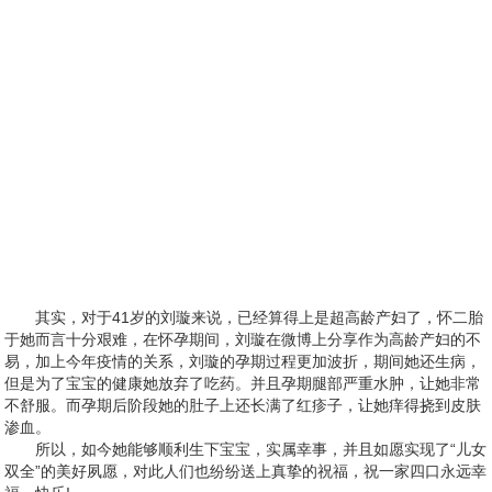
其实，对于41岁的刘璇来说，已经算得上是超高龄产妇了，怀二胎
于她而言十分艰难，在怀孕期间，刘璇在微博上分享作为高龄产妇的不
易，加上今年疫情的关系，刘璇的孕期过程更加波折，期间她还生病，
但是为了宝宝的健康她放弃了吃药。并且孕期腿部严重水肿，让她非常
不舒服。而孕期后阶段她的肚子上还长满了红疹子，让她痒得挠到皮肤
渗血。
所以，如今她能够顺利生下宝宝，实属幸事，并且如愿实现了“儿女
双全”的美好夙愿，对此人们也纷纷送上真挚的祝福，祝一家四口永远幸