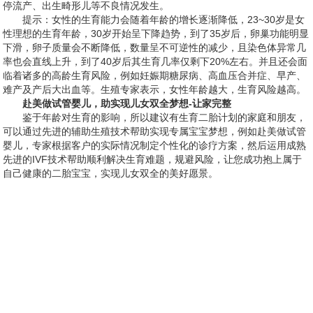
停流产、出生畸形儿等不良情况发生。
提示：女性的生育能力会随着年龄的增长逐渐降低，23~30岁是女
性理想的生育年龄，30岁开始呈下降趋势，到了35岁后，卵巢功能明显
下滑，卵子质量会不断降低，数量呈不可逆性的减少，且染色体异常几
率也会直线上升，到了40岁后其生育几率仅剩下20%左右。并且还会面
临着诸多的高龄生育风险，例如妊娠期糖尿病、高血压合并症、早产、
难产及产后大出血等。生殖专家表示，女性年龄越大，生育风险越高。
赴美做试管婴儿，助实现儿女双全梦想-让家完整
鉴于年龄对生育的影响，所以建议有生育二胎计划的家庭和朋友，
可以通过先进的辅助生殖技术帮助实现专属宝宝梦想，例如赴美做试管
婴儿，专家根据客户的实际情况制定个性化的诊疗方案，然后运用成熟
先进的IVF技术帮助顺利解决生育难题，规避风险，让您成功抱上属于
自己健康的二胎宝宝，实现儿女双全的美好愿景。