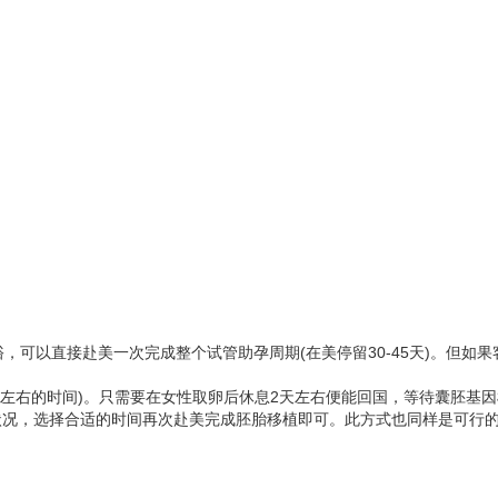
，可以直接赴美一次完成整个试管助孕周期(在美停留30-45天)。但如
5天左右的时间)。只需要在女性取卵后休息2天左右便能回国，等待囊胚基
体状况，选择合适的时间再次赴美完成胚胎移植即可。此方式也同样是可行