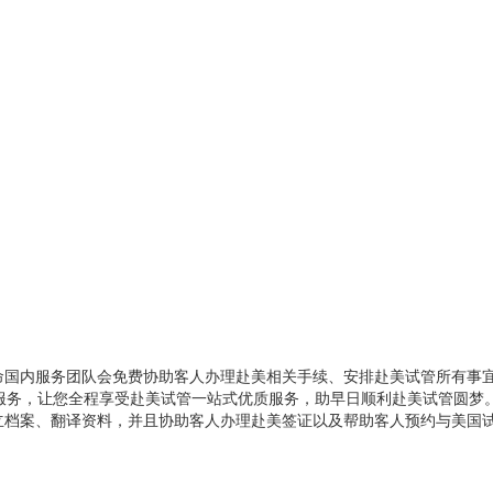
命国内服务团队会免费协助客人办理赴美相关手续、安排赴美试管所有事
服务，让您全程享受赴美试管一站式优质服务，助早日顺利赴美试管圆梦
立档案、翻译资料，并且协助客人办理赴美签证以及帮助客人预约与美国