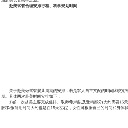
启赴美试管助孕之旅。
赴美试管合理安排行程、科学规划时间
关于赴美做试管婴儿周期的安排，若是客人自主支配的时间比较宽裕
期。具体两次赴美时间安排如下：
1)前一次赴美主要完成促排、取卵/取精以及受精部分(大约需要1
胚移植(所用时间大约也是在15天左右)，女性可根据自己的时间和身