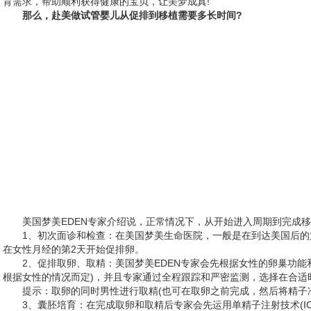
育需求，帮助顺利获得健康的宝贝，让美梦成真!
那么，赴美做试管婴儿从促排到移植需要多长时间?
美国梦美EDEN专家介绍说，正常情况下，从开始进入周期到完成移植
1、初次面诊和检查：在美国梦美生命医院，一般是在到达美国后
在女性月经的第2天开始促排卵。
2、促排取卵、取精：美国梦美EDEN专家会先根据女性的卵巢功能
根据女性的情况而定)，并且专家通过全程跟踪和严密监测，选择在合适时
提示：取卵的同时男性进行取精(也可在取卵之前完成，然后将精子
3、囊胚培育：在完成取卵和取精后专家会先运用单精子注射技术(I