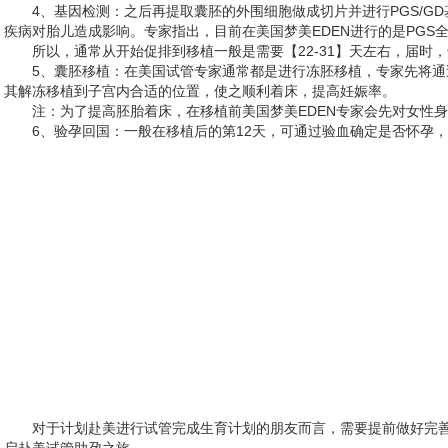
4、基因检测：之后再提取囊胚的外围细胞做成切片并进行PGS/G
疾病对胎儿造成影响。专家指出，目前在美国梦美EDEN进行的是PGS全
所以，通常从开始促排到移植一般是需要【22-31】天左右，届
5、囊胚移植：在美国试管专家通常都是进行冻胚移植，专家先将
其解冻移植到子宫内合适的位置，使之顺利着床，提高妊娠率。
注：为了提高胚胎着床，在移植前美国梦美EDEN专家会先对女性
6、验孕回国：一般在移植后的第12天，可通过验血确定是否怀孕
对于计划赴美进行试管完成生育计划的朋友而言，需要提前做好完