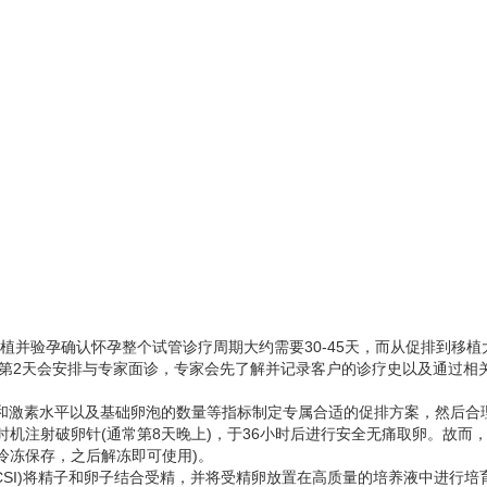
并验孕确认怀孕整个试管诊疗周期大约需要30-45天，而从促排到移植大
的第2天会安排与专家面诊，专家会先了解并记录客户的诊疗史以及通过相
和激素水平以及基础卵泡的数量等指标制定专属合适的促排方案，然后合理
机注射破卵针(通常第8天晚上)，于36小时后进行安全无痛取卵。故而，促
冷冻保存，之后解冻即可使用)。
CSI)将精子和卵子结合受精，并将受精卵放置在高质量的培养液中进行培