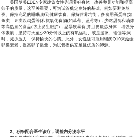
美国梦美EDEN专家建议女性先调养好身体，改善卵巢功能和提高
卵子的质量，这至关重要，可为试管奠定良好的基础。例如要避免熬
夜、保持充足的睡眠;做到健康饮食、保持营养均衡，多食用高蛋白(如
鱼类、豆类以鸡蛋等)和抗氧化食物(如草莓、蓝莓等)，少吃甜食和油炸
等高热量的食品(防止发生肥胖)，忌暴饮暴食;并且要锻炼身体，增强身
体素质，坚持每天至少30分钟以上的有氧运动、或是游泳、瑜伽等;同
时，减少压力，保持愉快的心情。此外，女性还可服用辅酶Q10来延缓
卵巢衰老，提高卵子质量，为试管提供充足且优质的卵源。
2、积极配合医生诊疗，调整内分泌水平