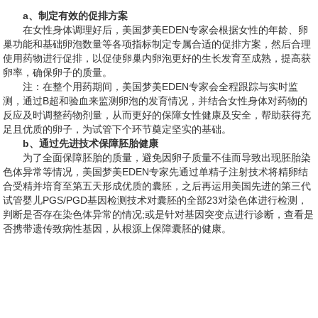
a、制定有效的促排方案
在女性身体调理好后，美国梦美EDEN专家会根据女性的年龄、卵
巢功能和基础卵泡数量等各项指标制定专属合适的促排方案，然后合理
使用药物进行促排，以促使卵巢内卵泡更好的生长发育至成熟，提高获
卵率，确保卵子的质量。
注：在整个用药期间，美国梦美EDEN专家会全程跟踪与实时监
测，通过B超和验血来监测卵泡的发育情况，并结合女性身体对药物的
反应及时调整药物剂量，从而更好的保障女性健康及安全，帮助获得充
足且优质的卵子，为试管下个环节奠定坚实的基础。
b、通过先进技术保障胚胎健康
为了全面保障胚胎的质量，避免因卵子质量不佳而导致出现胚胎染
色体异常等情况，美国梦美EDEN专家先通过单精子注射技术将精卵结
合受精并培育至第五天形成优质的囊胚，之后再运用美国先进的第三代
试管婴儿PGS/PGD基因检测技术对囊胚的全部23对染色体进行检测，
判断是否存在染色体异常的情况;或是针对基因突变点进行诊断，查看是
否携带遗传致病性基因，从根源上保障囊胚的健康。