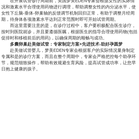
在开展试管诊疗周期前，美国梦美EDEN专家会根据女性的实际情
况和激素水平合理使用药物进行调理，帮助调整女性的内分泌水平，使
女性下丘脑-垂体-卵巢轴的反馈调节机制回归正常，有助于调整月经周
期，待身体各项激素水平达到正常范围时即可开始试管周期。
而这里需要注意的是，在诊疗过程中，客户要积极配合医生诊疗，
按时到医院就诊，并且要遵循医嘱，根据医生的指导合理使用药物(包括
促排时和移植前后的用药)，以确保周期的顺畅与成功。
多囊卵巢赴美做试管：专家制定方案+先进技术-助好孕圆梦
赴美做试管婴儿，梦美EDEN专家会根据客户的实际情况量身制定
专属和是的诊疗方案，而且在整个周期中，专家会严格把控每个助孕环
节，规范细致操作，帮助有效规避生育风险，提高试管成功率，让您早
日抱上健康的孩子。