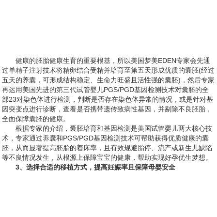
健康的胚胎健康生育的重要根基，所以美国梦美EDEN专家会先通
过单精子注射技术将精卵结合受精并培育至第五天形成优质的囊胚(经过
五天的养囊，可形成结构稳定、生命力旺盛且活性强的囊胚)，然后专家
再运用美国先进的第三代试管婴儿PGS/PGD基因检测技术对囊胚的全
部23对染色体进行检测，判断是否存在染色体异常的情况，或是针对基
因突变点进行诊断，查看是否携带遗传致病性基因，并剔除不良胚胎，
全面保障囊胚的健康。
根据专家的介绍，囊胚培育和基因检测是美国试管婴儿两大核心技
术，专家通过养囊和PGS/PGD基因检测技术可帮助获得优质健康的囊
胚，从而显著提高胚胎的着床率，且有效规避胎停、流产或新生儿缺陷
等不良情况发生，从根源上保障宝宝的健康，帮助实现好孕优生梦想。
3、选择合适的移植方式，提高妊娠率且保障母婴安全