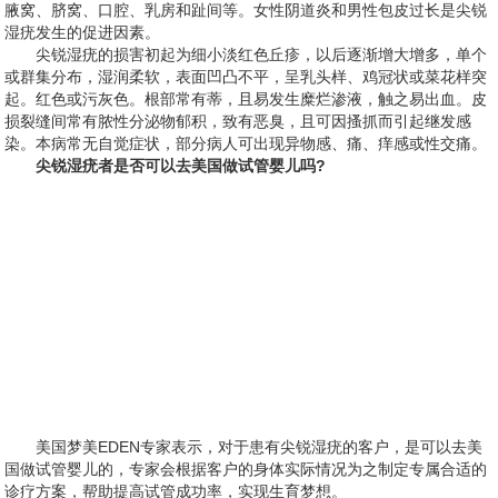
腋窝、脐窝、口腔、乳房和趾间等。女性阴道炎和男性包皮过长是尖锐
湿疣发生的促进因素。
尖锐湿疣的损害初起为细小淡红色丘疹，以后逐渐增大增多，单个
或群集分布，湿润柔软，表面凹凸不平，呈乳头样、鸡冠状或菜花样突
起。红色或污灰色。根部常有蒂，且易发生糜烂渗液，触之易出血。皮
损裂缝间常有脓性分泌物郁积，致有恶臭，且可因搔抓而引起继发感
染。本病常无自觉症状，部分病人可出现异物感、痛、痒感或性交痛。
尖锐湿疣者是否可以去美国做试管婴儿吗?
美国梦美EDEN专家表示，对于患有尖锐湿疣的客户，是可以去美
国做试管婴儿的，专家会根据客户的身体实际情况为之制定专属合适的
诊疗方案，帮助提高试管成功率，实现生育梦想。