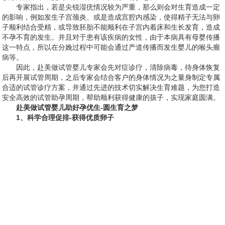
专家指出，若是尖锐湿疣情况较为严重，那么则会对生育造成一定
的影响，例如发生子宫颈炎、或是造成宫腔内感染，使得精子无法与卵
子顺利结合受精，或导致胚胎不能顺利在子宫内着床和生长发育，造成
不孕不育的发生。并且对于患有该疾病的女性，由于本病具有母婴传播
这一特点，所以在分娩过程中可能会通过产道传播而发生婴儿的喉头瘤
病等。
因此，赴美做试管婴儿专家会先对症诊疗，清除病毒，待身体恢复
后再开展试管周期，之后专家会结合客户的身体情况为之量身制定专属
合适的试管诊疗方案，并通过先进的技术切实解决生育难题，为您打造
安全高效的试管助孕周期，帮助顺利获得健康的孩子，实现家庭圆满。
赴美做试管婴儿助好孕优生-圆生育之梦
1、科学合理促排-获得优质卵子