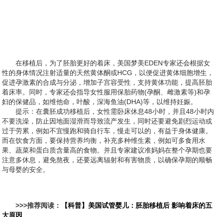
在移植后，为了胚胎更好的着床，美国梦美EDEN专家还会根据女
性的身体情况注射适量的天然黄体酮或HCG，以便促进黄体细胞增生，
促进孕激素的合成与分泌，增加子宫容受性，支持黄体功能，提高胚胎
着床率。同时，专家还会指导女性服用保胎药物(孕酮、雌激素等)和孕
妇的保健品，如维他命，叶酸，深海鱼油(DHA)等，以维持妊娠。
提示：在囊胚成功移植后，女性需卧床休息48小时，并且48小时内
不要洗澡，防止因地面湿滑而导致流产发生，同时还要避免剧烈运动或
过于劳累，例如不宜慢跑和骑自行车，慢走可以的，有益于身体健康。
而在饮食方面，要保持营养均衡，补充多种维生素，例如可多食用水
果、蔬菜和蛋白质含量高的食物。并且专家建议准妈妈在整个孕期也要
注意多休息，避免熬夜，还要远离辐射和有害物质，以确保孕期的顺畅
与母婴的安全。
>>>推荐阅读：
【科普】美国试管婴儿：胚胎移植后 影响着床的五
大原因