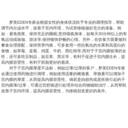
梦美EDEN专家会根据女性的身体状况给予专业的调理指导，帮助
调节内分泌水平，改善子宫内环境，为试管移植做好充分的准备。例
如：避免熬夜、保持充足的睡眠;坚持锻炼身体，如每天30分钟以上的有
氧运动或瑜伽、游泳等;保持愉快舒畅的心情。另外，在饮食方面要做到
餐食合理搭配，保持营养均衡，可多食用一些抗氧化的水果和高蛋白的
食物，如草莓、蓝莓、鸡蛋、牛奶、西红柿等;而对于子宫内膜较薄的女
性，还可多吃豆制品，如豆浆、黑豆等，有利于促进子宫内膜生长，提
高内膜容受性，有利于胚胎更好的着床。
对于子宫内膜厚度不达标，例如过薄/过厚的客户，梦美EDEN专家
会通过使用药物进行调理，例如使用适量的雌激素、孕激素可以增加子
宫内膜的厚度，从而提高内膜容受性。倘若是由损伤或是疾病引起的子
宫内膜薄/过厚，可通过宫腔镜进行处理并结合药物辅助治疗，从而帮助
改善子宫内环境，提高内膜容受性，为移植创造更好的条件。