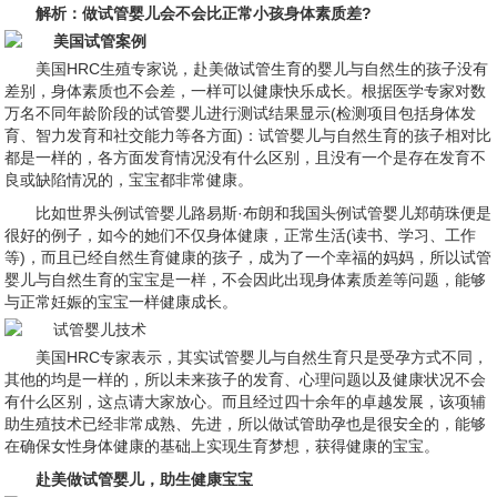
解析：做试管婴儿会不会比正常小孩身体素质差?
美国HRC生殖专家说，赴美做试管生育的婴儿与自然生的孩子没有
差别，身体素质也不会差，一样可以健康快乐成长。根据医学专家对数
万名不同年龄阶段的试管婴儿进行测试结果显示(检测项目包括身体发
育、智力发育和社交能力等各方面)：试管婴儿与自然生育的孩子相对比
都是一样的，各方面发育情况没有什么区别，且没有一个是存在发育不
良或缺陷情况的，宝宝都非常健康。
比如世界头例试管婴儿路易斯·布朗和我国头例试管婴儿郑萌珠便是
很好的例子，如今的她们不仅身体健康，正常生活(读书、学习、工作
等)，而且已经自然生育健康的孩子，成为了一个幸福的妈妈，所以试管
婴儿与自然生育的宝宝是一样，不会因此出现身体素质差等问题，能够
与正常妊娠的宝宝一样健康成长。
美国HRC专家表示，其实试管婴儿与自然生育只是受孕方式不同，
其他的均是一样的，所以未来孩子的发育、心理问题以及健康状况不会
有什么区别，这点请大家放心。而且经过四十余年的卓越发展，该项辅
助生殖技术已经非常成熟、先进，所以做试管助孕也是很安全的，能够
在确保女性身体健康的基础上实现生育梦想，获得健康的宝宝。
赴美做试管婴儿，助生健康宝宝