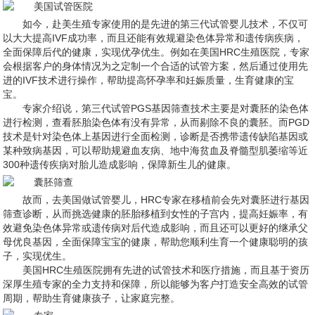
如今，赴美生殖专家使用的是先进的第三代试管婴儿技术，不仅可
以大大提高IVF成功率，而且还能有效规避染色体异常和遗传病疾病，
全面保障后代的健康，实现优孕优生。例如在美国HRC生殖医院，专家
会根据客户的身体情况为之定制一个合适的试管方案，然后通过使用先
进的IVF技术进行操作，帮助提高怀孕率和妊娠质量，生育健康的宝
宝。
专家介绍说，第三代试管PGS基因筛查技术主要是对囊胚的染色体
进行检测，查看胚胎染色体有没有异常，从而剔除不良的囊胚。而PGD
技术是针对染色体上基因进行全面检测，诊断是否携带遗传缺陷基因或
某种致病基因，可以帮助规避血友病、地中海贫血及脊髓型肌萎缩等近
300种遗传疾病对胎儿造成影响，保障新生儿的健康。
故而，去美国做试管婴儿，HRC专家在移植前会先对囊胚进行基因
筛查诊断，从而挑选健康的胚胎移植到女性的子宫内，提高妊娠率，有
效避免染色体异常或遗传病对后代造成影响，而且还可以更好的继承父
母优良基因，全面保障宝宝的健康，帮助您顺利生育一个健康聪明的孩
子，实现优生。
美国HRC生殖医院拥有先进的试管技术和医疗措施，而且基于资历
深厚生殖专家的全力支持和保障，所以能够为客户打造安全高效的试管
周期，帮助生育健康孩子，让家庭完整。