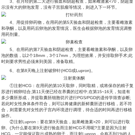
3、在月经的第二天进行验血和阴超检查，如果雌激素<70，阴超显
示没有大的卵泡发育，没有子宫肌瘤等情况，则进入下一环节。
4、用促排卵药物，在用药的第5天验血和阴超检查，主要看雌激素
和孕酮，以及用药后卵泡的发育情况，医生会根据卵泡的发育情况调整
用药剂量。
5、在用药的第7天验血和阴超检查，主要看雌激素和孕酮，以及卵
泡的数值，以2个18mm，3个17mm，为理想效果，并安排取卵手术;此
时则要求男性必须来到美国，准备取精。
6、在第8天晚上注射破卵针(HCG或Lupron)。
①注射HCG：在用药的第10天取卵，同时取精，或将保存的精子复
苏进行精卵结合;第11天便已经在养囊的过程中;在第15~16天，知道有
多少囊胚形成，并提取囊胚细胞切片进行PGS/PGD的遗传学筛查诊断;
若此时女性身体条件符合，则可以将健康的新鲜囊胚进行移植，若不符
合，则需要先对女性的子宫内环境进行调理，待合适的时间再进行移植
操作。
②注射Lupron：要在第9天验血，如果雌激素>20，则可以进行取
卵。(为什么要在第9天进行验血而注射HCG不用呢?主要是因为注射
HCG，一定能保证取出成熟的卵子，而注射Lupron，会有不到1%的人