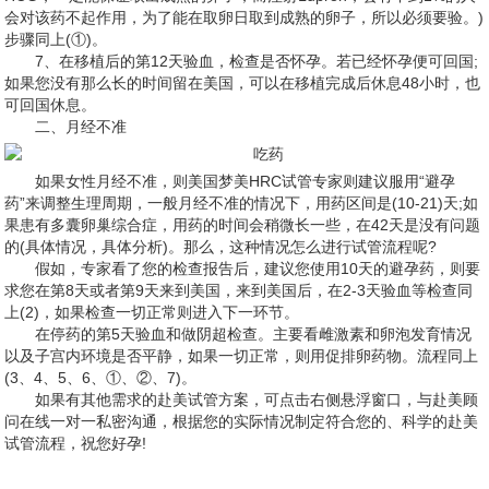
会对该药不起作用，为了能在取卵日取到成熟的卵子，所以必须要验。)
步骤同上(①)。
7、在移植后的第12天验血，检查是否怀孕。若已经怀孕便可回国;
如果您没有那么长的时间留在美国，可以在移植完成后休息48小时，也
可回国休息。
二、月经不准
如果女性月经不准，则美国梦美HRC试管专家则建议服用“避孕
药”来调整生理周期，一般月经不准的情况下，用药区间是(10-21)天;如
果患有多囊卵巢综合症，用药的时间会稍微长一些，在42天是没有问题
的(具体情况，具体分析)。那么，这种情况怎么进行试管流程呢?
假如，专家看了您的检查报告后，建议您使用10天的避孕药，则要
求您在第8天或者第9天来到美国，来到美国后，在2-3天验血等检查同
上(2)，如果检查一切正常则进入下一环节。
在停药的第5天验血和做阴超检查。主要看雌激素和卵泡发育情况
以及子宫内环境是否平静，如果一切正常，则用促排卵药物。流程同上
(3、4、5、6、①、②、7)。
如果有其他需求的赴美试管方案，可点击右侧悬浮窗口，与赴美顾
问在线一对一私密沟通，根据您的实际情况制定符合您的、科学的赴美
试管流程，祝您好孕!