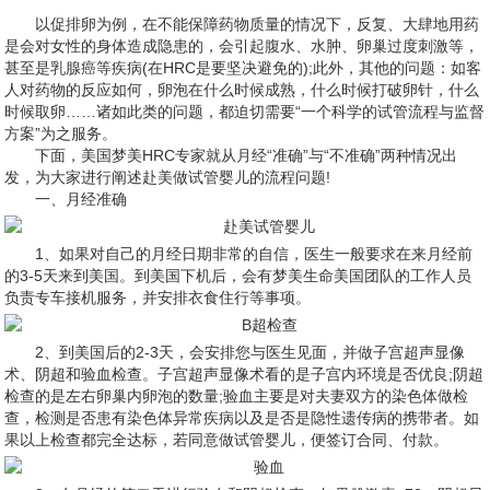
以促排卵为例，在不能保障药物质量的情况下，反复、大肆地用药
是会对女性的身体造成隐患的，会引起腹水、水肿、卵巢过度刺激等，
甚至是乳腺癌等疾病(在HRC是要坚决避免的);此外，其他的问题：如客
人对药物的反应如何，卵泡在什么时候成熟，什么时候打破卵针，什么
时候取卵……诸如此类的问题，都迫切需要“一个科学的试管流程与监督
方案”为之服务。
下面，美国梦美HRC专家就从月经“准确”与“不准确”两种情况出
发，为大家进行阐述赴美做试管婴儿的流程问题!
一、月经准确
1、如果对自己的月经日期非常的自信，医生一般要求在来月经前
的3-5天来到美国。到美国下机后，会有梦美生命美国团队的工作人员
负责专车接机服务，并安排衣食住行等事项。
2、到美国后的2-3天，会安排您与医生见面，并做子宫超声显像
术、阴超和验血检查。子宫超声显像术看的是子宫内环境是否优良;阴超
检查的是左右卵巢内卵泡的数量;验血主要是对夫妻双方的染色体做检
查，检测是否患有染色体异常疾病以及是否是隐性遗传病的携带者。如
果以上检查都完全达标，若同意做试管婴儿，便签订合同、付款。