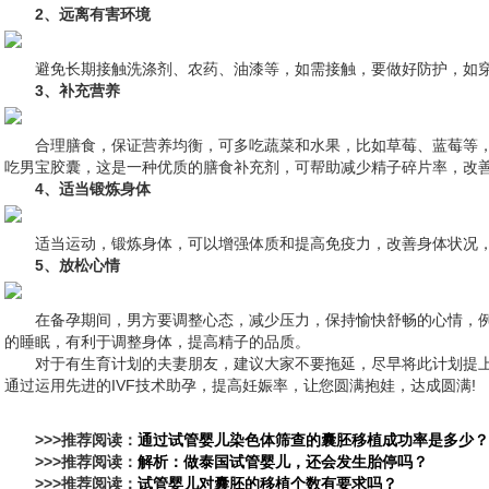
2、远离有害环境
避免长期接触洗涤剂、农药、油漆等，如需接触，要做好防护，如穿
3、补充营养
合理膳食，保证营养均衡，可多吃蔬菜和水果，比如草莓、蓝莓等
吃男宝胶囊，这是一种优质的膳食补充剂，可帮助减少精子碎片率，改
4、适当锻炼身体
适当运动，锻炼身体，可以增强体质和提高免疫力，改善身体状况
5、放松心情
在备孕期间，男方要调整心态，减少压力，保持愉快舒畅的心情，
的睡眠，有利于调整身体，提高精子的品质。
对于有生育计划的夫妻朋友，建议大家不要拖延，尽早将此计划提
通过运用先进的IVF技术助孕，提高妊娠率，让您圆满抱娃，达成圆满!
>>>推荐阅读：
通过试管婴儿染色体筛查的囊胚移植成功率是多少？
>>>推荐阅读：
解析：做泰国试管婴儿，还会发生胎停吗？
>>>推荐阅读：
试管婴儿对囊胚的移植个数有要求吗？