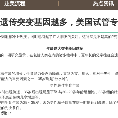
赴美流程
热点资讯
遗传突变基因越多，美国试管专
”一则消息冲上热搜，同时也引起了广大朋友的关注。这到底是不是真的?
olution)》上刊发的一项研究显示，在包括人类在内的诸多物种中，更年长的
后随着年龄的增长，生育能力会逐渐降低，直到为零。那么，相对于男性，是
力的重要因素之一，35岁则是“分水岭”。
出现倒退，35岁后出现明显下降;与20~29岁年龄组相比，35岁组的
孩子患遗传病几率增加等。
想生育年龄为25～35岁，因为男性精子质量在这一时期达到高峰。除
代的先决条件。
，例如：