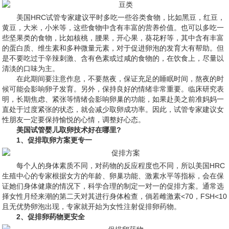
美国HRC试管专家建议平时多吃一些谷类食物，比如黑豆，红豆，
黄豆，大米，小米等，这些食物中含有丰富的营养价值。也可以多吃一
些坚果类的食物，比如核桃，腰果，开心果，葵花籽等，其中含有丰富
的蛋白质、维生素和多种微量元素，对于促进卵泡的发育大有帮助。但
是不要吃过于辛辣刺激、含有色素或过咸的食物的，在饮食上，尽量以
清淡的口味为主。
在此期间要注意作息，不要熬夜，保证充足的睡眠时间，熬夜的时
候可能会影响卵子发育。另外，保持良好的情绪非常重要。临床研究表
明，长期焦虑、紧张等情绪会影响卵巢的功能，如果赴美之前准妈妈一
直处于过度紧张的状态，就会减少取卵成功率。因此，试管专家建议女
性朋友一定要保持愉悦的心情，调整好心态。
美国试管婴儿取卵技术好在哪里?
1、促排取卵方案更专一
每个人的身体素质不同，对药物的反应程度也不同，所以美国HRC
生殖中心的专家根据女方的年龄、卵巢功能、激素水平等指标，会在保
证她们身体健康的情况下，科学合理的制定一对一的促排方案。通常选
择女性月经来潮的第二天对其进行身体检查，倘若雌激素<70，FSH<10
且无优势卵泡出现，专家就开始为女性注射促排卵药物。
2、促排卵药物更安全