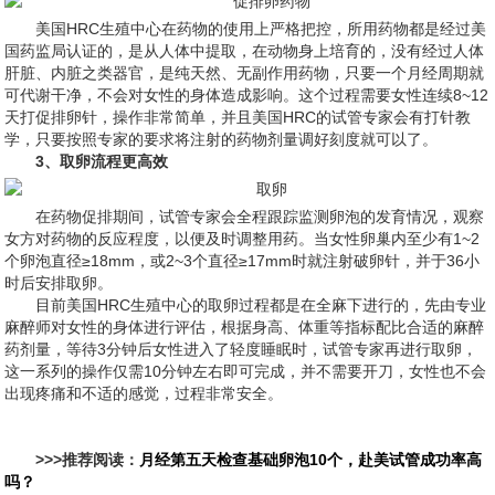
美国HRC生殖中心在药物的使用上严格把控，所用药物都是经过美
国药监局认证的，是从人体中提取，在动物身上培育的，没有经过人体
肝脏、内脏之类器官，是纯天然、无副作用药物，只要一个月经周期就
可代谢干净，不会对女性的身体造成影响。这个过程需要女性连续8~12
天打促排卵针，操作非常简单，并且美国HRC的试管专家会有打针教
学，只要按照专家的要求将注射的药物剂量调好刻度就可以了。
3、取卵流程更高效
在药物促排期间，试管专家会全程跟踪监测卵泡的发育情况，观察
女方对药物的反应程度，以便及时调整用药。当女性卵巢内至少有1~2
个卵泡直径≥18mm，或2~3个直径≥17mm时就注射破卵针，并于36小
时后安排取卵。
目前美国HRC生殖中心的取卵过程都是在全麻下进行的，先由专业
麻醉师对女性的身体进行评估，根据身高、体重等指标配比合适的麻醉
药剂量，等待3分钟后女性进入了轻度睡眠时，试管专家再进行取卵，
这一系列的操作仅需10分钟左右即可完成，并不需要开刀，女性也不会
出现疼痛和不适的感觉，过程非常安全。
>>>推荐阅读：
月经第五天检查基础卵泡10个，赴美试管成功率高
吗？