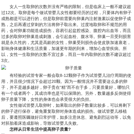
女人一生取卵的次数并没有严格的限制，但是临床上一般不建议超
过12次。取卵是每个做试管婴儿女性都要经历的过程，只要体内有卵子
成熟都是可以进行的，但是取卵前需要向卵巢内注射激素以促使卵子成
熟，之后再通过穿刺的方法将卵子取出来。过度地取卵和不规范的用
药，会对卵巢功能造成损伤，容易引起盆腔感染、腹腔内出血等，而且
过多的取卵对卵巢造成刺激，会引起血栓、腹水等。卵巢一旦受到损害
就是永久性的，尤其是高龄的女性，卵巢受到损伤会使皮肤加速衰老，
影响身体健康和生活质量，加速更年期的到来，增加心血管疾病。所
以，女性一生取卵的次数不宜过多，而且一年内取卵的次数不建议超过
3次。
有经验的试管专家一般会取8-12颗卵子作为试管婴儿治疗周期的使
用，并且很少情况下会超过20颗。因为一般情况并不需要这么多的卵
子，并不是越多越好，卵子贵在“精”而不在于多，只要质量好，哪怕只
有一个或者两个，其成功率也是可以保障的。另外，数量越多反倒使得
卵子质量下降，女性的身体也会承受很大的负担。
女性做试管婴儿取卵时，如果取出的卵子数量比较多，可以将剩下
的卵子进行保存，避免重复取卵对身体造成的损伤。做试管婴儿移植
后，要遵照医嘱做好日常护理，如多注意休息、避免剧烈运动等，以免
对胚胎着床造成影响，导致试管婴儿失败。
怎样从日常生活中提高卵子质量?