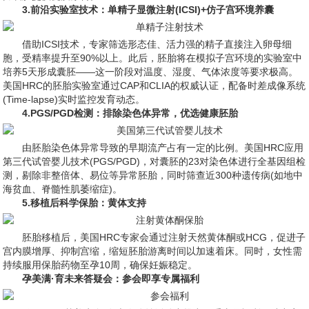
3.前沿实验室技术：单精子显微注射(ICSI)+仿子宫环境养囊
借助ICSI技术，专家筛选形态佳、活力强的精子直接注入卵母细
胞，受精率提升至90%以上。此后，胚胎将在模拟子宫环境的实验室中
培养5天形成囊胚——这一阶段对温度、湿度、气体浓度等要求极高。
美国HRC的胚胎实验室通过CAP和CLIA的权威认证，配备时差成像系统
(Time-lapse)实时监控发育动态。
4.PGS/PGD检测：排除染色体异常，优选健康胚胎
由胚胎染色体异常导致的早期流产占有一定的比例。美国HRC应用
第三代试管婴儿技术(PGS/PGD)，对囊胚的23对染色体进行全基因组检
测，剔除非整倍体、易位等异常胚胎，同时筛查近300种遗传病(如地中
海贫血、脊髓性肌萎缩症)。
5.移植后科学保胎：黄体支持
胚胎移植后，美国HRC专家会通过注射天然黄体酮或HCG，促进子
宫内膜增厚、抑制宫缩，缩短胚胎游离时间以加速着床。同时，女性需
持续服用保胎药物至孕10周，确保妊娠稳定。
孕美满·育未来答疑会：参会即享专属福利