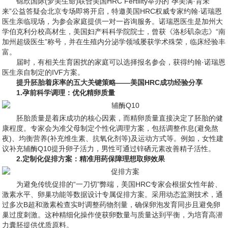
锦欣国际(梦美生命)联合美国HRC Fertility举办的“孕美满·育未
来”公益答疑会北京专场即将开启，特邀美国HRC权威专家约翰·诺瑞恩
医生亲临现场，为参会家庭提供一对一咨询服务。诺瑞恩医生是加州大
学伯克利分校高材生，美国妇产科科学院院士，曾获《洛杉矶杂志》“南
加州超级医生”称号，并在生殖内分泌学领域屡获学术殊荣，临床经验丰
富。
届时，有相关生育困扰的家庭可以选择报名参会，获得约翰·诺瑞恩
医生亲自制定的IVF方案。
提升胚胎着床率的五大关键策略——美国HRC成功经验分享
1.孕前科学调理：优化精卵质量
胚胎质量是着床成功的核心因素，而精卵质量直接决定了胚胎的健
康程度。专家会为准父母制定个性化调理方案，包括调整作息(避免熬
夜)、均衡营养(补充维生素、抗氧化剂等)及运动方式等。例如，女性建
议补充辅酶Q10提升卵子活力，男性可通过锌硒元素改善精子活性。
2.定制化促排方案：精准用药保障理想取卵效果
为避免传统促排的“一刀切”弊端，美国HRC专家会根据女性年龄、
激素水平、卵巢功能等数据设计专属促排方案。采用动态监测技术，通
过多次B超和激素检查实时调整药物剂量，确保卵泡发育同步且避免卵
巢过度刺激。这种精细化操作使获卵数量与质量达到平衡，为培育高潜
力囊胚提供优质原料。