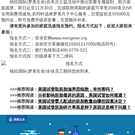
锦欣国际(梦美生命)在本次公益活动中推出双重专属福利，助力家
庭圆梦。即日起至11月30日，完成取卵周期的家庭可享受2000美元IVF
全周期费用减免;若同时选择梦美月子中心服务，仅需提前支付5000元
预约金，即可免费升级原套餐，无需额外补差。
请有意向参加的家庭迅速报名预约。报名方式如下，欢迎大家前来
参加：
报名方式一：登录官网www.mengmei.org
报名方式二：添加官方客服微信15501217090(电话同号)
报名方式三：拨打热线电话400-0776-521
报名方式四：扫描屏幕下方二维码
锦欣国际(梦美生命)全体员工期待您的到来。
>>>推荐阅读：
美国试管取胚胎滋养层细胞，有伤害吗？
>>>推荐阅读：
分析影响胚胎着床的原因，美国试管如何规避？
>>>推荐阅读：
美国试管婴儿配成的胚胎数量由哪些因素决定？
>>>推荐阅读：
美国试管胚胎碎片率高是卵子原因还是精子问题？