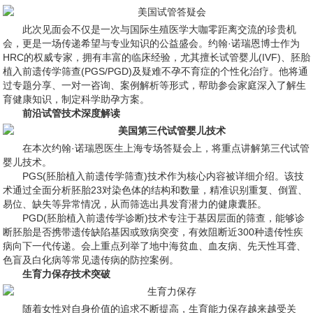
此次见面会不仅是一次与国际生殖医学大咖零距离交流的珍贵机
会，更是一场传递希望与专业知识的公益盛会。约翰·诺瑞恩博士作为
HRC的权威专家，拥有丰富的临床经验，尤其擅长试管婴儿(IVF)、胚胎
植入前遗传学筛查(PGS/PGD)及疑难不孕不育症的个性化治疗。他将通
过专题分享、一对一咨询、案例解析等形式，帮助参会家庭深入了解生
育健康知识，制定科学助孕方案。
前沿试管技术深度解读
在本次约翰·诺瑞恩医生上海专场答疑会上，将重点讲解第三代试管
婴儿技术。
PGS(胚胎植入前遗传学筛查)技术作为核心内容被详细介绍。该技
术通过全面分析胚胎23对染色体的结构和数量，精准识别重复、倒置、
易位、缺失等异常情况，从而筛选出具发育潜力的健康囊胚。
PGD(胚胎植入前遗传学诊断)技术专注于基因层面的筛查，能够诊
断胚胎是否携带遗传缺陷基因或致病突变，有效阻断近300种遗传性疾
病向下一代传递。会上重点列举了地中海贫血、血友病、先天性耳聋、
色盲及白化病等常见遗传病的防控案例。
生育力保存技术突破
随着女性对自身价值的追求不断提高，生育能力保存越来越受关